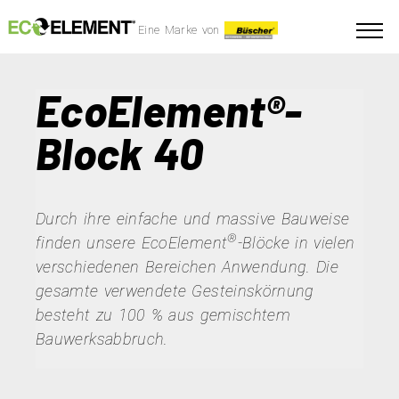
Eine Marke von
EcoElement®-
Block 40
Durch ihre einfache und massive Bauweise
®
finden unsere EcoElement
-Blöcke in vielen
verschiedenen Bereichen Anwendung. Die
gesamte verwendete Gesteinskörnung
besteht zu 100 % aus gemischtem
Bauwerksabbruch.