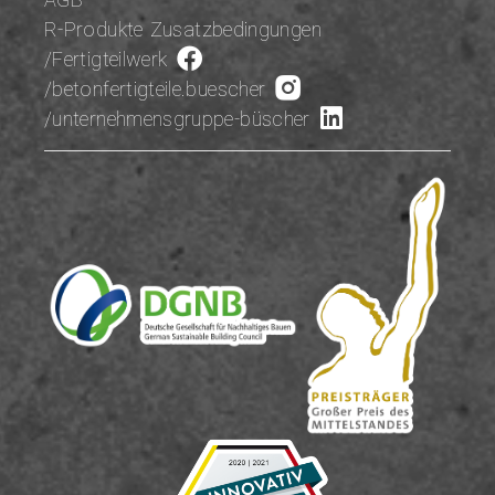
R-Produkte Zusatzbedingungen
/Fertigteilwerk
/betonfertigteile.buescher
/unternehmensgruppe-büscher