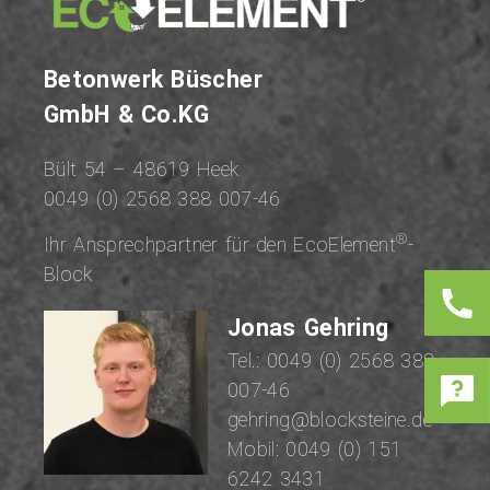
Be­ton­werk Büscher
GmbH & Co.KG
Bült 54 – 48619 Heek
0049 (0) 2568 388 007-46
®
Ihr An­sprech­part­ner für den EcoElement
-
Block
Jonas Gehring
Tel.:
0049 (0) 2568 388
007-46
gehring@blocksteine.de
Mobil:
0049 (0) 151
6242 3431