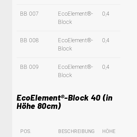
BB 007
EcoElement®-
0,4
Block
BB 008
EcoElement®-
0,4
Block
BB 009
EcoElement®-
0,4
Block
EcoElement®-Block 40 (in
Höhe 80cm)
POS.
BESCHREIBUNG
HÖHE