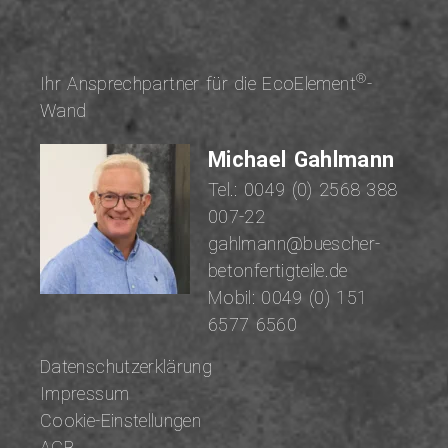
®
Ihr An­sprech­part­ner für die EcoElement
-
Wand
Michael Gahlmann
Tel.:
0049 (0) 2568 388
007-22
gahlmann@buescher-
betonfertigteile.de
Mobil:
0049 (0) 151
6577 6560
Datenschutzerklärung
Impressum
Cookie-Einstellungen
AGB