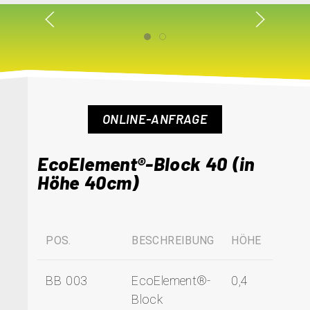
ONLINE-ANFRAGE
EcoElement®-Block 40 (in
Höhe 40cm)
POS.
BESCHREIBUNG
HÖHE
BB 003
EcoElement®-
0,4
Block