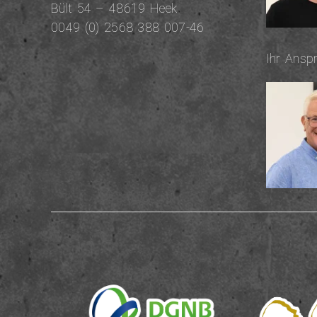
Bült 54 – 48619 Heek
0049 (0) 2568 388 007-46
Ihr An­sp