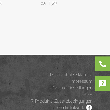
8
ca. 1,39
Datenschutzerklärung
Impressum
Cookie-Einstellungen
AGB
R-Produkte Zusatzbedingungen
/Fertigteilwerk