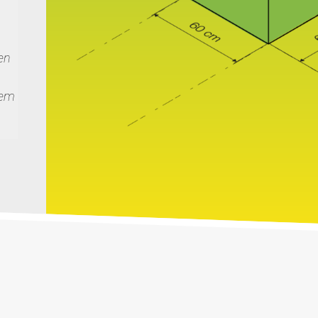
n
en
tem