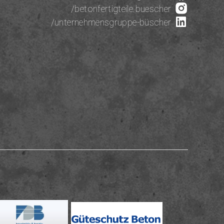
/betonfertigteile.buescher
/unternehmensgruppe-büscher