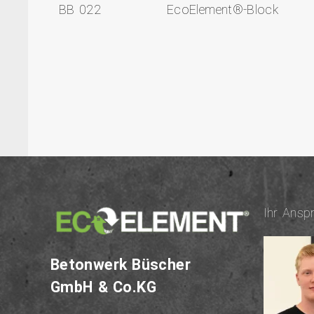
BB 022
EcoElement®-Block
Ihr An­sp
Be­ton­werk Büscher
GmbH & Co.KG