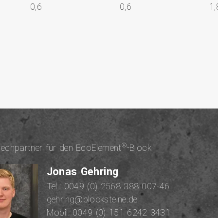
0,6
0,6
1,
®
rech­part­ner für den EcoElement
-Block
Jonas Gehring
Tel.:
0049 (0) 2568 388 007-46
gehring@blocksteine.de
Mobil:
0049 (0) 151 6242 3431