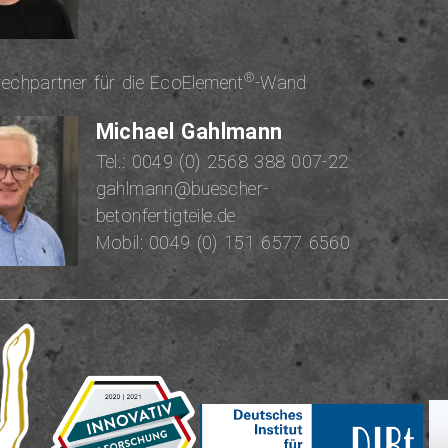
®
rech­part­ner für die EcoElement
-Wand
Michael Gahlmann
Tel.:
0049 (0) 2568 388 007-22
gahlmann@buescher-
betonfertigteile.de
Mobil:
0049 (0) 151 6577 6560