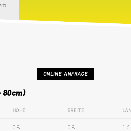
tem
ONLINE-ANFRAGE
e 80cm)
HÖHE
BREITE
LÄ
0,8
0,8
1,6