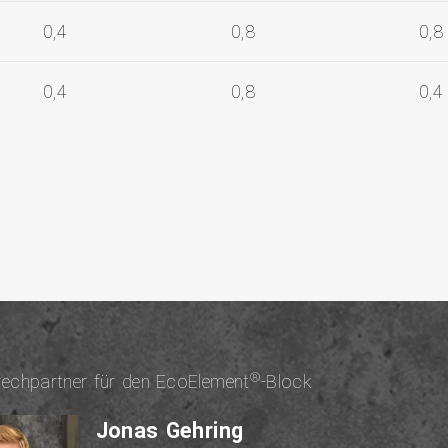
0,4
0,8
0,8
0,4
0,8
0,4
®
rech­part­ner für den EcoElement
-Block
Jonas Gehring