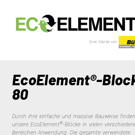
Eine Marke von
EcoElement®-Bloc
80
Durch ihre einfache und massive Bauweise finde
®
unsere EcoElement
-Blöcke in vielen verschieden
Bereichen Anwendung. Die gesamte verwendete