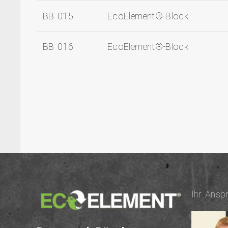
BB 015
EcoElement®-Block
BB 016
EcoElement®-Block
Ihr An­sp