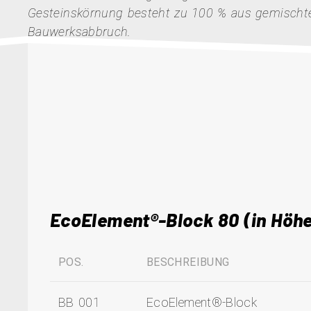
Gesteinskörnung besteht zu 100 % aus gemisch
Bauwerksabbruch.
EcoElement®-Block 80 (in Höh
POS.
BESCHREIBUNG
BB 001
EcoElement®-Block