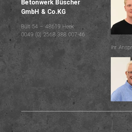
Be­ton­werk Büscher
GmbH & Co.KG
Bült 54 – 48619 Heek
0049 (0) 2568 388 007-46
Ihr An­sp