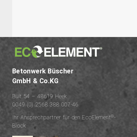
Be­ton­werk Büscher
GmbH & Co.KG
Bült 54 – 48619 Heek
0049 (0) 2568 388 007-46
®
Ihr An­sprech­part­ner für den EcoElement
-
Block