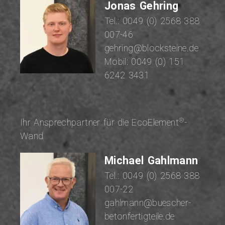
Jonas Gehring
Tel.:
0049 (0) 2568 388
007-46
gehring@blocksteine.de
Mobil:
0049 (0) 151
6242 3431
®
Ihr An­sprech­part­ner für die EcoElement
-
Wand
Michael Gahlmann
Tel.:
0049 (0) 2568 388
007-22
gahlmann@buescher-
betonfertigteile.de